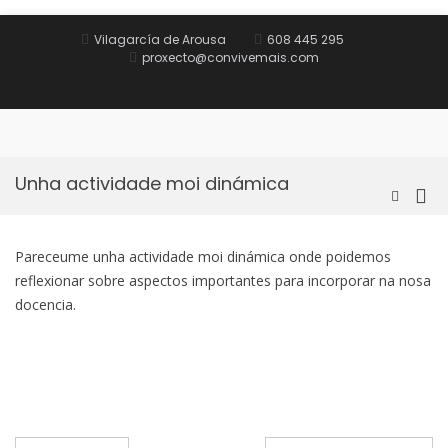
Saltar
al
Vilagarcía de Arousa
608 445 295
contenido
proxecto@convivemais.com
Inicio
Obxectivo
Oferta
Equipo
Contacto
e
formativa
formativo
metodoloxía
Unha actividade moi dinámica
Me
Mostrar
el
prin
formular
par
de
Pareceume unha actividade moi dinámica onde poidemos
móv
búsqued
reflexionar sobre aspectos importantes para incorporar na nosa
docencia.