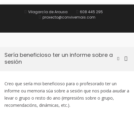
Saltar
al
Vilagarcía de Arousa
608 445 295
contenido
proxecto@convivemais.com
Inicio
Obxectivo
Oferta
Equipo
Contacto
e
formativa
formativo
metodoloxía
Sería beneficioso ter un informe sobre a
Me
Mostrar
sesión
el
prin
formular
par
de
móv
búsqued
Creo que sería moi beneficioso para o profesorado ter un
informe ou memoria súa sobre a sesión que nos poida axudar a
levar o grupo o resto do ano (impresións sobre o grupo,
recomendacións, dinámicas, etc.).