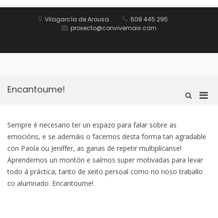
Saltar
al
Vilagarcía de Arousa
608 445 295
contenido
proxecto@convivemais.com
Inicio
Obxectivo
Oferta
Equipo
Contacto
e
formativa
formativo
metodoloxía
Encantoume!
Men
Mostrar
el
prin
formulario
par
de
Sempre é necesario ter un espazo para falar sobre as
móvi
búsqueda
emocións, e se ademáis o facemos desta forma tan agradable
con Paola ou Jeniffer, as ganas de repetir multiplícanse!
Aprendemos un montón e saímos super motivadas para levar
todo á práctica, tanto de xeito persoal como no noso traballo
co alumnado. Encantoume!