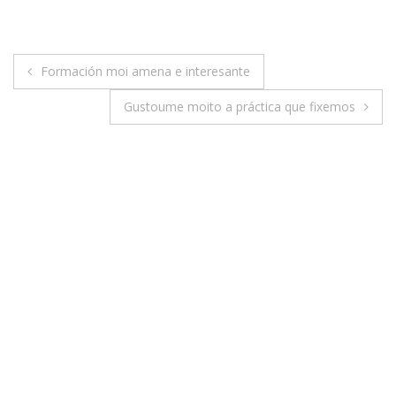
Navegación
Formación moi amena e interesante
de
Gustoume moito a práctica que fixemos
entradas