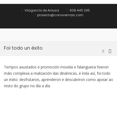
Saltar
al
Vilagarcía de Arousa
608 445 295
contenido
proxecto@convivemais.com
Inicio
Obxectivo
Oferta
Equipo
Contacto
e
formativa
formativo
metodoloxía
Foi todo un éxito
Me
Mostrar
el
prin
formular
par
de
Tempos axustados e promoción movida e falangueira fixeron
móv
búsqued
máis complexa a realización das dinámicas, e índa así, foi todo
un éxito: desfrutaron, aprenderon e descubriron como apoiar ao
resto do grupo no día a día.