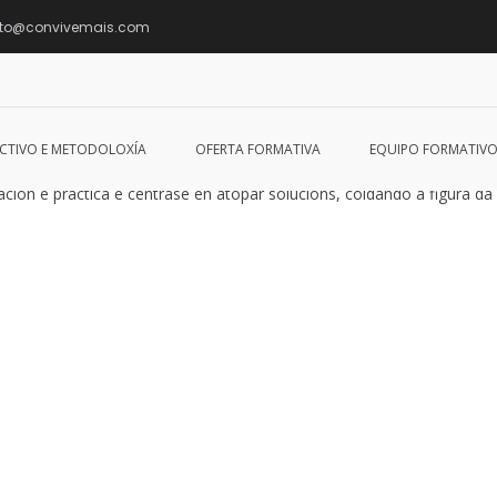
cto@convivemais.com
CTIVO E METODOLOXÍA
OFERTA FORMATIVA
EQUIPO FORMATIV
ón é práctica e céntrase en atopar solucións, coidando a figura da 