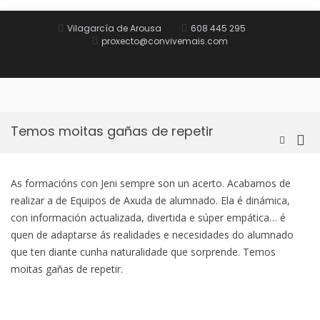
Saltar
al
Vilagarcía de Arousa
608 445 295
contenido
proxecto@convivemais.com
Inicio
Obxectivo
Oferta
Equipo
Contacto
e
formativa
formativo
metodoloxía
Temos moitas gañas de repetir
Me
Mostrar
el
prin
formular
par
de
As formacións con Jeni sempre son un acerto. Acabamos de
móv
búsqued
realizar a de Equipos de Axuda de alumnado. Ela é dinámica,
con información actualizada, divertida e súper empática… é
quen de adaptarse ás realidades e necesidades do alumnado
que ten diante cunha naturalidade que sorprende. Temos
moitas gañas de repetir.