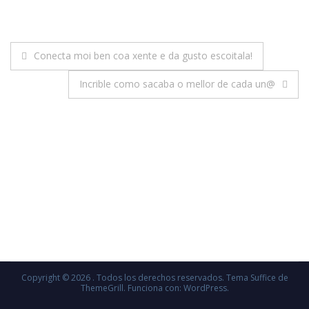
Navegación
Conecta moi ben coa xente e da gusto escoitala!
de
Incrible como sacaba o mellor de cada un@
entradas
Copyright © 2026
. Todos los derechos reservados. Tema
Suffice
de
ThemeGrill. Funciona con:
WordPress
.